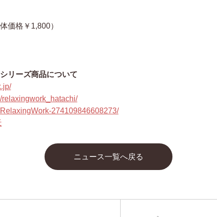
体価格￥1,800）
ク）シリーズ商品について
.jp/
/relaxingwork_hatachi/
m/RelaxingWork-274109846608273/
天
ニュース一覧へ戻る