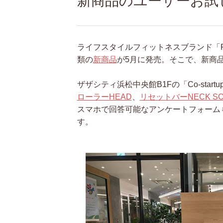
新商品のユーザーお試
ライフスタイルフィットネスブランド「Re
類の
新商品
が5月に発売。そこで、新商
ザザシティ浜松中央館B1Fの「Co-start
ローラーHEAD
、
リセットバーNECK SO
スマホで回答可能なアンケートフォーム
す。