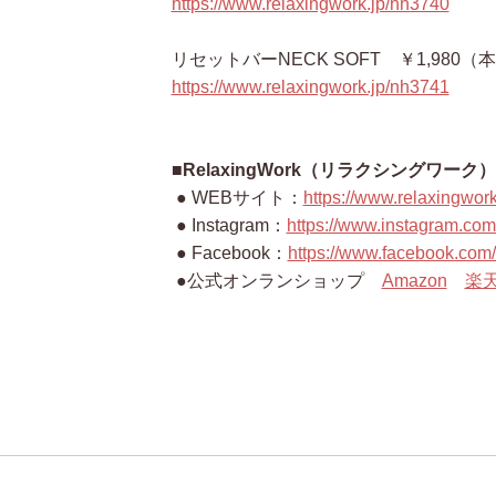
https://www.relaxingwork.jp/nh3740
リセットバーNECK SOFT ￥1,980（本
https://www.relaxingwork.jp/nh3741
■RelaxingWork（リラクシングワー
● WEBサイト：
https://www.relaxingwork
● Instagram：
https://www.instagram.com
● Facebook：
https://www.facebook.co
●公式オンランショップ
Amazon
楽